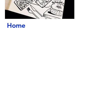
Home
Works
My Moleskine
About
Contact
Shop